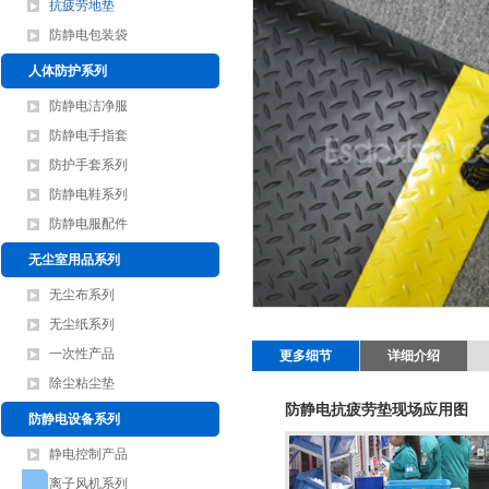
抗疲劳地垫
防静电包装袋
人体防护系列
防静电洁净服
防静电手指套
防护手套系列
防静电鞋系列
防静电服配件
无尘室用品系列
无尘布系列
无尘纸系列
一次性产品
更多细节
详细介绍
除尘粘尘垫
防静电抗疲劳垫现场应用图
防静电设备系列
静电控制产品
离子风机系列