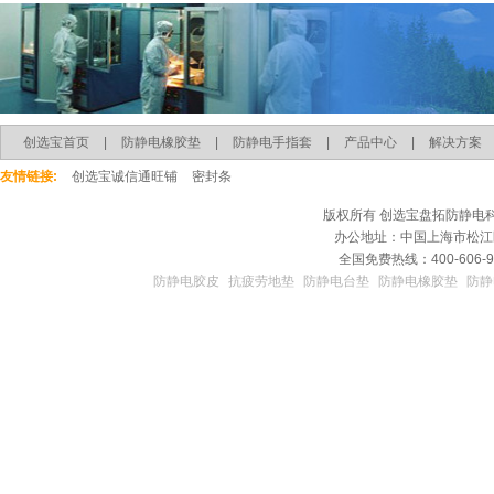
创选宝首页
|
防静电橡胶垫
|
防静电手指套
|
产品中心
|
解决方案
友情链接:
创选宝诚信通旺铺
密封条
版权所有
创选宝盘拓防静电
办公地址：中国上海市松江区
全国免费热线：400-606-9
防静电胶皮
抗疲劳地垫
防静电台垫
防静电橡胶垫
防静