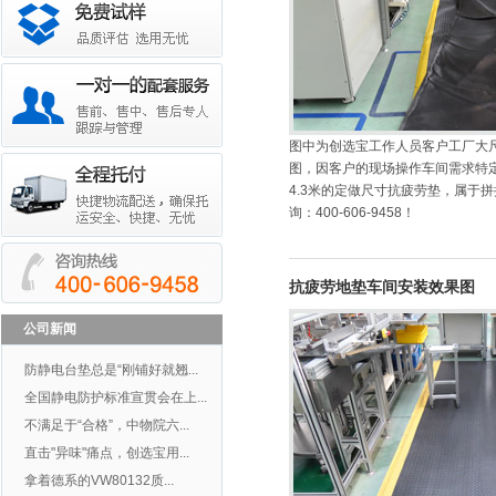
图中为创选宝工作人员客户工厂大
图，因客户的现场操作车间需求特定
4.3米的定做尺寸抗疲劳垫，属于
询：400-606-9458！
抗疲劳地垫车间安装效果图
公司新闻
防静电台垫总是“刚铺好就翘...
全国静电防护标准宣贯会在上...
不满足于“合格”，中物院六...
直击"异味"痛点，创选宝用...
拿着德系的VW80132质...